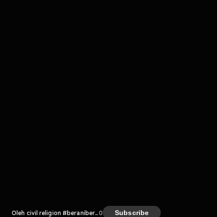
Komentar
komentar belum bisa dimuat. Coba refresh halaman
atau periksa koneksi internet kamu.
Kreator
Subscribe
Oleh civil religion #beranibersuarabarengnoice
0