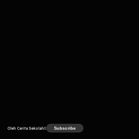
komentar belum bisa dimuat. Coba refresh halaman
atau periksa koneksi internet kamu.
Kreator
Subscribe
Oleh Cerita Sekolah
0