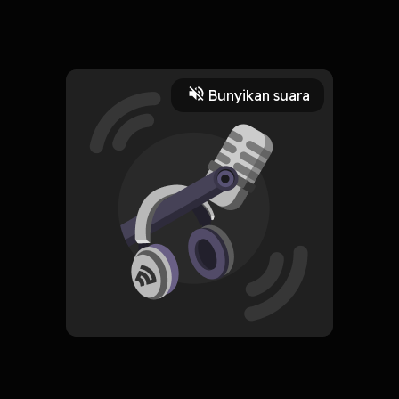
Kalian hari minggu nonton apa aja.?
Read More
Bunyikan suara
Dokumenter
Masyarakat dan Budaya
CREATOR-RSS
Cerita Sekolah
Subscribe
0 Subscribers
Komentar