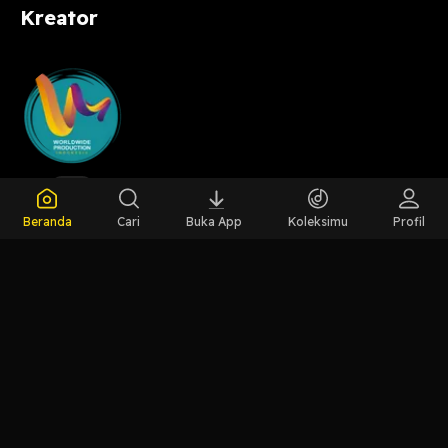
Kreator
Host
Worldwide
Beranda
Cari
Buka App
Koleksimu
Profil
Production
LIHAT EPISODE LAIN