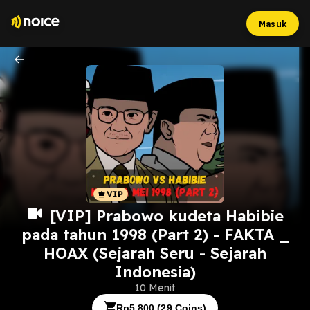
Masuk
[VIP] Prabowo kudeta Habibie
pada tahun 1998 (Part 2) - FAKTA _
HOAX (Sejarah Seru - Sejarah
Indonesia)
10 Menit
Rp
5.800
(
29
Coins)