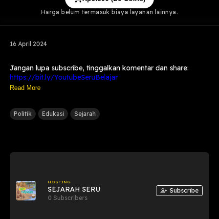
Harga belum termasuk biaya layanan lainnya.
16 April 2024
Jangan lupa subscribe, tinggalkan komentar dan share:
https://bit.ly/YoutubeSeruBelajar
Bisa juga didengarkan di platform lainnya:
Read More
https://bit.ly/SpotifySeruBelajar
https://bit.ly/ApplePodcastSeruBelajar
Politik
Edukasi
Sejarah
Kenalan lebih dekat sama kami disini ya:
https://bit.ly/InstagramSeruBelajar
https://bit.ly/TikTokSeruBelajar
https://bit.ly/FacebookSeruBelajar
Tim Produksi:
Website:
https://bit.ly/WorldwideProduction
HOSTING
SEJARAH SERU
Subscribe
0 Subscribers