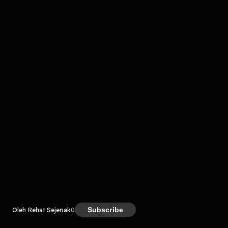
komentar belum bisa dimuat. Coba refresh halaman
atau periksa koneksi internet kamu.
Kreator
Subscribe
Oleh Rehat Sejenak
0