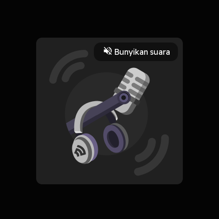
Yuk grow up! Bagikan ceritamu di :
rehatsejenaklah@gmail.com
Read More
Bunyikan suara
Masyarakat dan Budaya
Relationship
CREATOR-RSS
Rehat Sejenak
Subscribe
0 Subscribers
Komentar