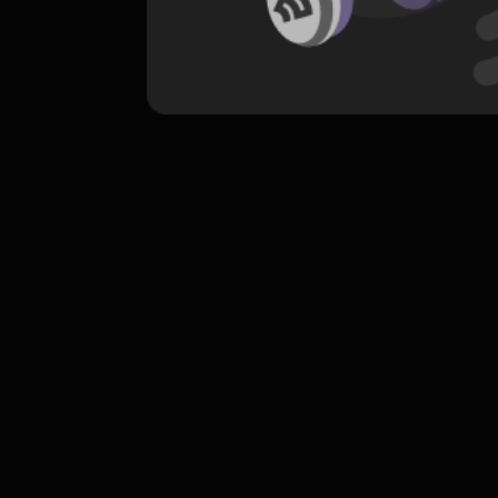
komentar belum bisa dimuat. Coba refr
atau periksa koneksi internet k