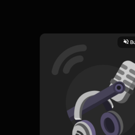
uara? Kalian Bisa Tonton Yang Ada Videonya Hanya Di YouTube : 
Bu
CREATOR-RSS
Felix Podcast
0 Subscribers