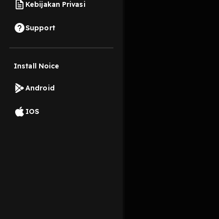
Kebijakan Privasi
28 September 2022
Support
Bosen Cuma Dengar S
Install Noice
Read More
Android
Edukasi
IOS