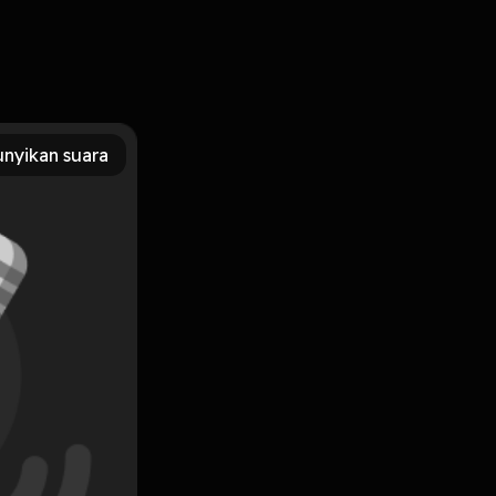
FelixTW
nyikan suara
Subscribe