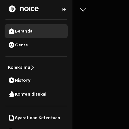
Beranda
Genre
TANGGUN
Koleksimu
BISA!!!
History
46 Menit
Play
Konten disukai
Syarat dan Ketentuan