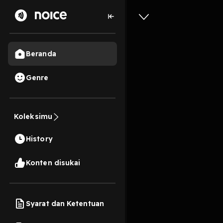
Beranda
Genre
20
6 tahun lalu
6 Me
Koleksimu
Untuk Pa
History
Play
Konten disukai
Syarat dan Ketentuan