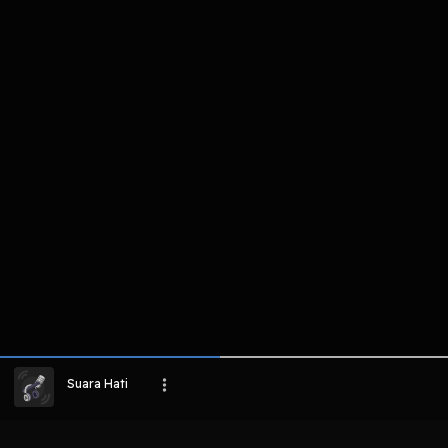
komentar belum bisa dimuat. Coba refr
atau periksa koneksi internet k
LIHAT EPISODE LAIN
Suara Hati