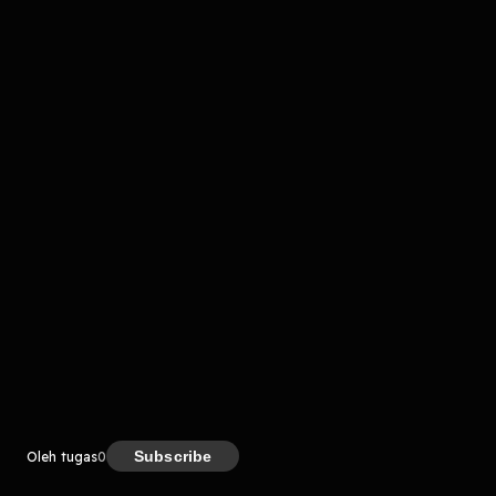
komentar belum bisa dimuat. Coba refresh halaman
atau periksa koneksi internet kamu.
Kreator
Subscribe
Oleh tugas
0