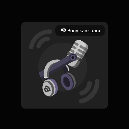
tugas
Read More
Bunyikan suara
Sejarah
HOSTING
tugas
Subscribe
0 Subscribers
Komentar