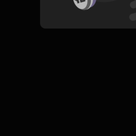
komentar belum bisa dimuat. Coba refr
atau periksa koneksi internet k