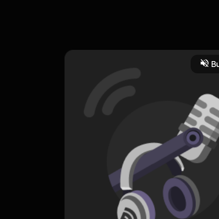
gka usia semakin bertambah lalu bagaimana cara menghadapinya? M
Bu
CREATOR-RSS
Freedom of Story
0 Subscribers