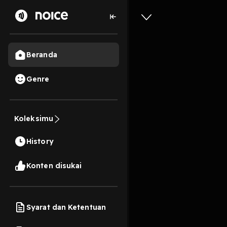
Beranda
Genre
6
2 tahun lalu
4 Men
Koleksimu
Dunia D
History
Play
Konten disukai
Syarat dan Ketentuan