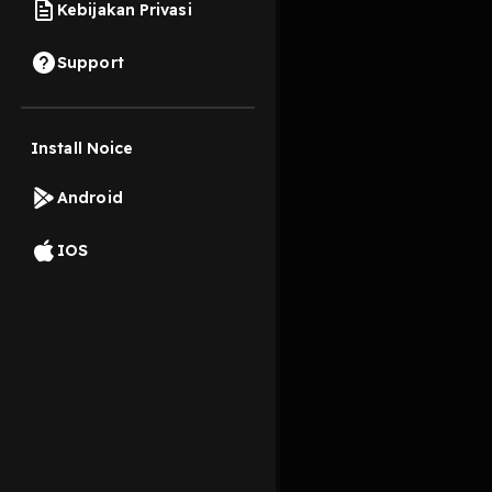
Kebijakan Privasi
31 Agustus 2023
Support
Berjalannya waktu an
Install Noice
Read More
Android
IOS