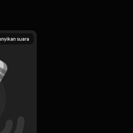
ari dengarkan suaraku kita ceritakan satu persatu caranya
nyikan suara
Subscribe