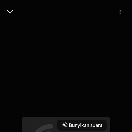
Masuk
Pasukan Berani mati
3 Menit
Play
Bunyikan suara
3 Oktober 2019