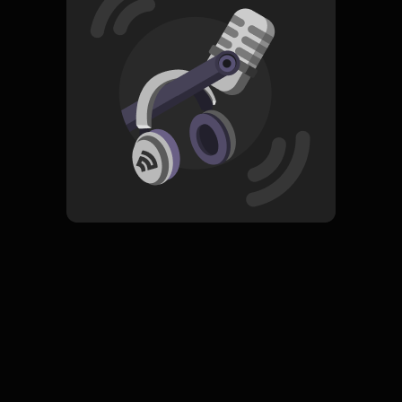
Read More
Rock
ORIGINAL
Pasukan Berani Mati
Subscribe
0 Subscribers
Komentar