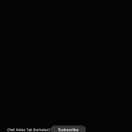
Komentar
komentar belum bisa dimuat. Coba refresh halaman
atau periksa koneksi internet kamu.
Kreator
Subscribe
Oleh Kelas Tak Berkelas
0