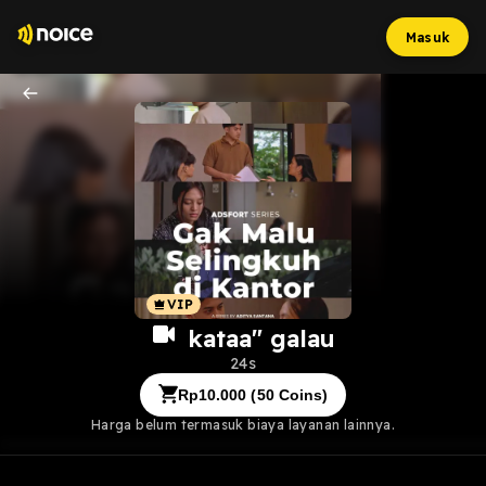
Masuk
kataa" galau
24s
Rp
10.000
(
50
Coins)
Harga belum termasuk biaya layanan lainnya.