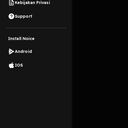
Kebijakan Privasi
14 April 2024
Support
BERITA VIRAL KRI
Install Noice
Read More
Android
Masyarakat dan Buday
IOS