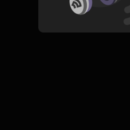
komentar belum bisa dimuat. Coba refr
atau periksa koneksi internet k