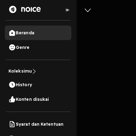
Beranda
Genre
Ribut So
Koleksimu
Bunuh S
History
48 Menit
Play
Konten disukai
Syarat dan Ketentuan