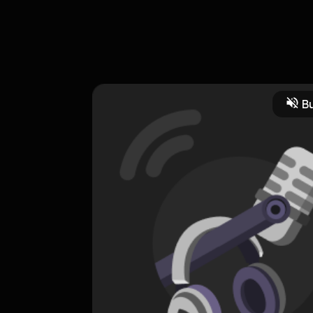
MINAL MINGGU INI
Bu
a
Relationship
CREATOR-RSS
RADIO PARAMA SATWIKA 98fm
0 Subscribers