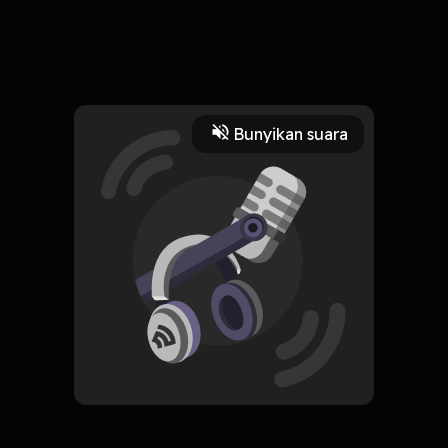
kuliah desain? cape ahh...
Read More
Bunyikan suara
Desain
keluhkesah
curcol
desainer
bacot
HOSTING
Keluh kesah Kuliah Desain
Subscribe
0 Subscribers