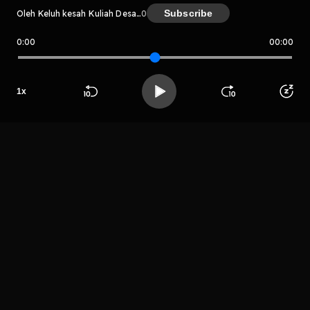
Subscribe
Oleh Keluh kesah Kuliah Desain
0
0:00
00:00
Keluh kesah Kuliah Desain
Host
1
x
Spontannn
Uhuy
Beranda
Cari
Buka App
Koleksimu
Profil
LIHAT EPISODE LAIN