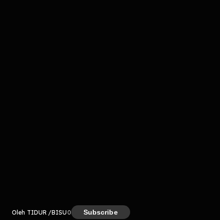
komentar belum bisa dimuat. Coba refresh halaman
atau periksa koneksi internet kamu.
Kreator
Subscribe
Oleh TIDUR /BISU
0