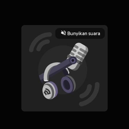
ZzzzzzzzzzzzZzzzzzzzzzz Zzzzzzzzzzz .,hah apa yang terjadi
zzzzzzzzzzzzzzzzzz
Read More
Bunyikan suara
Minat dan Hobi
HOSTING
TIDUR /BISU
Subscribe
0 Subscribers
Komentar