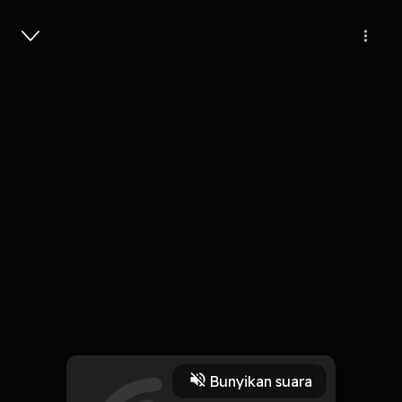
Masuk
Oh Cinta
4 Menit
Play
Bunyikan suara
16 Oktober 2019