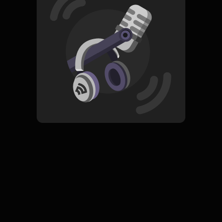
Read More
Pop
ORIGINAL
Nyanyian Suara Hati
Subscribe
0 Subscribers
Komentar