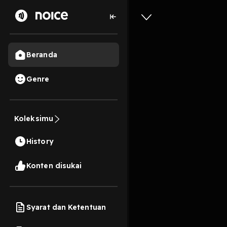
Beranda
Genre
Kekasih 
Koleksimu
4 Menit
History
Play
Konten disukai
Syarat dan Ketentuan