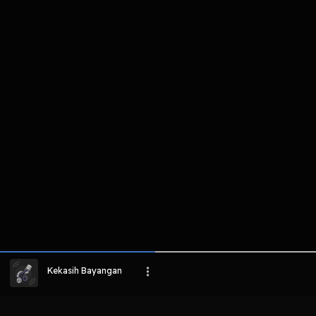
komentar belum bisa dimuat. Coba refr
atau periksa koneksi internet k
LIHAT EPISODE LAIN
Kekasih Bayangan