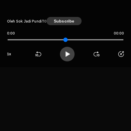
Kreator
Subscribe
Oleh Sok Jadi PundiT
0
0:00
00:00
Sok Jadi PundiT
Host
1
x
Justine
Beranda
Cari
Buka App
Koleksimu
Profil
Mannuel
LIHAT EPISODE LAIN