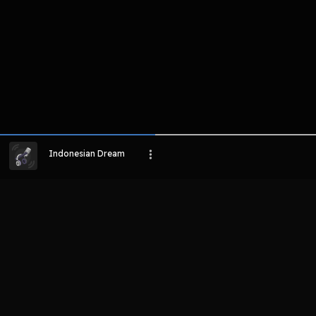
Host
Podcast Bekal
Tidur
Indonesian Dream
LIHAT EPISODE LAIN