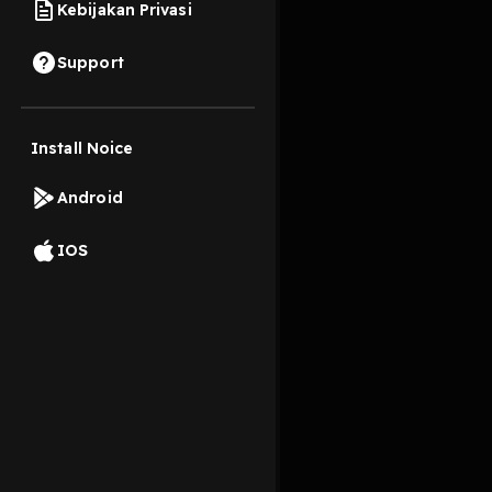
Kebijakan Privasi
23 Agustus 2022
Support
The one and only, Ba
Install Noice
Read More
Android
Masyarakat dan Buday
IOS