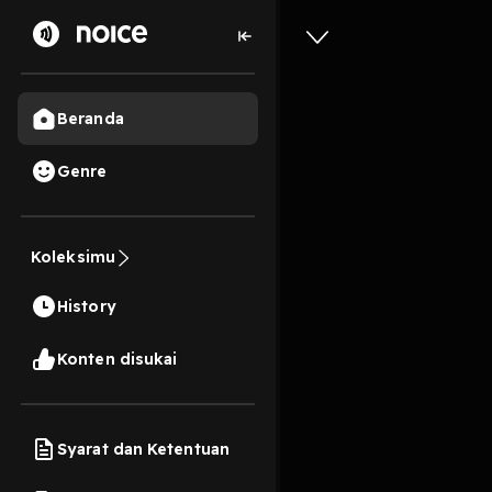
Beranda
Genre
239
3 tahun lalu
29 
Koleksimu
Episode 0
History
Play
Konten disukai
Syarat dan Ketentuan