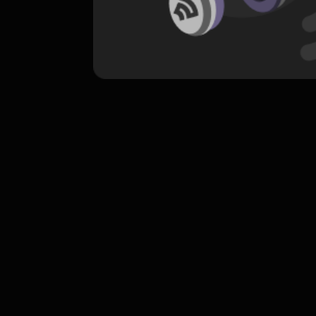
komentar belum bisa dimuat. Coba refr
atau periksa koneksi internet k