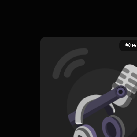
charuddin Jusuf Habibie.
Bu
a
Jurnal Pribadi
CREATOR-RSS
Indonesian Dream
0 Subscribers