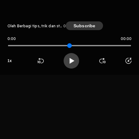
Kreator
Subscribe
Oleh Berbagi tips, trik dan strategi untuk meningkatkan efektivitas belajar, mengelola waktu, dan menghadapi tantangan akademik.
0
0:00
00:00
Berbagi tips, trik dan strategi untu
k meningkatkan efektivitas belaja
r, mengelola waktu, dan menghad
Host
api tantangan akademik.
1
x
RA_018_Wand
a Saessa
Beranda
Cari
Buka App
Koleksimu
Profil
Pratika
LIHAT EPISODE LAIN