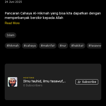
24 Juni 2025
Pancaran Cahaya Al-Hikmah yang bisa kita dapatkan dengan
memperbanyak berzikir kepada Allah
Read More
Islam
#hikmah
#cahaya
#makrifat
#nur
#hakikat
#tasawwuf
HOSTING
Ilmu tauhid, ilmu tasawuf,
Subscribe
hakikat, makrifat
0 Subscribers