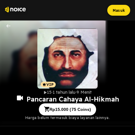
Masuk
15
1 tahun lalu
9 Menit
Pancaran Cahaya Al-Hikmah
Rp
15.000
(
75
Coins)
Harga belum termasuk biaya layanan lainnya.