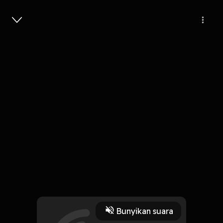
Masuk
5
6 tahun lalu
1 Menit
I.X.S.
Play
Bunyikan suara
4 Oktober 2019