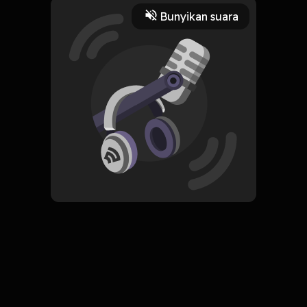
Play
Bunyikan suara
22 Desember 2022
Tusukan Daryana berhasil menghilangkan ilmu keabadian
Nyai Jambrong.
Read More
Horor
ORIGINAL
Jagat Segoro Demit
Subscribe
0 Subscribers