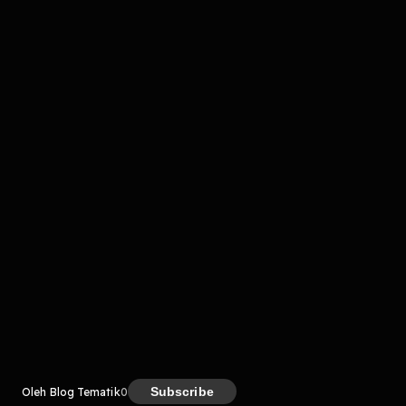
komentar belum bisa dimuat. Coba refresh halaman
atau periksa koneksi internet kamu.
Kreator
Subscribe
Oleh Blog Tematik
0