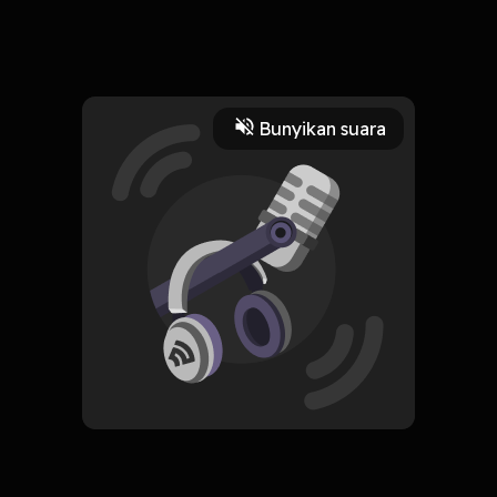
Yuk kita bernyanyi bersama Perkalian 4 agar mudah
mengingatnya... Semangat :)
Read More
Bunyikan suara
Edukasi
Kursus
CREATOR-RSS
Blog Tematik
Subscribe
0 Subscribers
Komentar