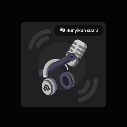
Buat yang lagi sudah bertahan dengan 1 job atau
perusahaan, mungkin ini bisa membantu kalian. Goodluck
Read More
Bunyikan suara
Karier
HOSTING
Random aja ya ges ya
Subscribe
0 Subscribers
Komentar