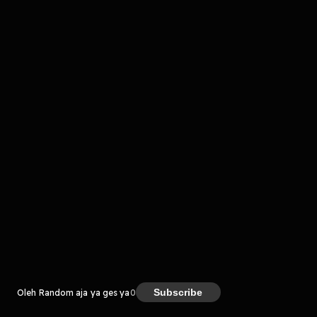
komentar belum bisa dimuat. Coba refresh halaman
atau periksa koneksi internet kamu.
Kreator
Subscribe
Oleh Random aja ya ges ya
0