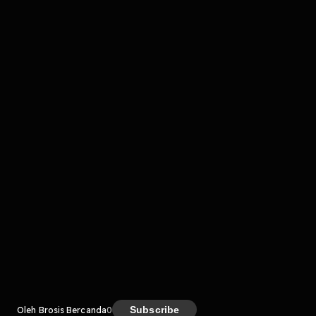
Komentar
komentar belum bisa dimuat. Coba refresh halaman
atau periksa koneksi internet kamu.
Kreator
Subscribe
Oleh Brosis Bercanda
0