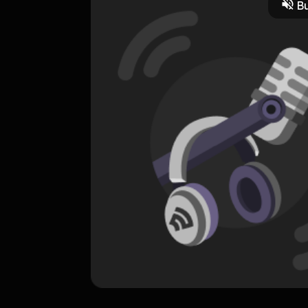
Bu
ORIGINAL
Satu Hati
0 Subscribers