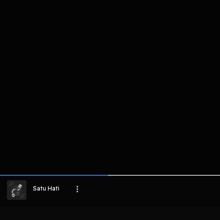
komentar belum bisa dimuat. Coba refr
atau periksa koneksi internet k
LIHAT EPISODE LAIN
Satu Hati