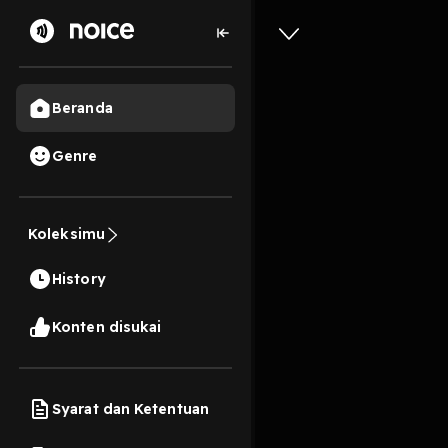
Beranda
Genre
62
6 tahun lalu
4 Me
Koleksimu
Melamun
History
Play
Konten disukai
Syarat dan Ketentuan