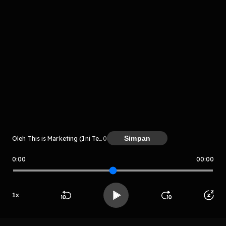
Komentar
komentar belum bisa dimuat. Coba refresh halaman
Simpan
Oleh This is Marketing (Ini Teknik Pemasaran)
0
atau periksa koneksi internet kamu.
0:00
00:00
This is Marketing (Ini Teknik Pema
saran)
1
x
Beranda
Cari
Buka App
Koleksimu
Profil
LIHAT CHAPTER LAIN