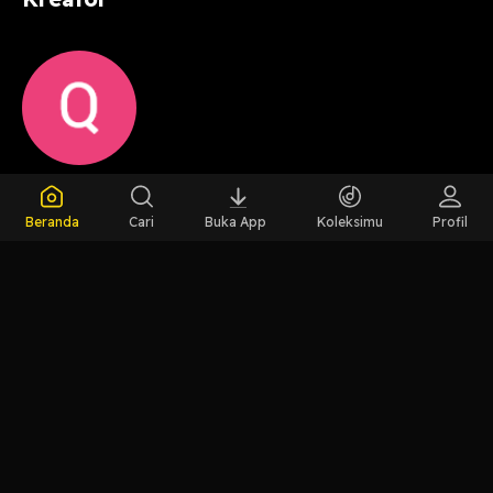
Host
Quotes
Beranda
Cari
Buka App
Koleksimu
Profil
Islam74
LIHAT EPISODE LAIN