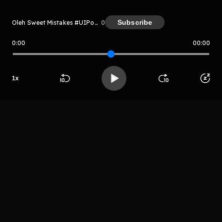
Subscribe
Oleh Sweet Mistakes #UIPodcastHero
0
0:00
00:00
Sweet Mistakes #UIPodcastHero
Host
1
x
Mutiara
Beranda
Cari
Buka App
Koleksimu
Profil
Qamiliah
LIHAT EPISODE LAIN