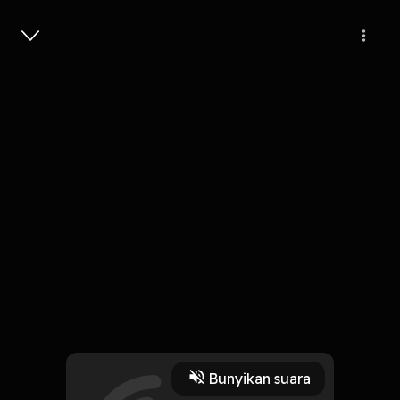
Masuk
9
3 tahun lalu
58s
MiToast #UIPodcastHero
Play
Bunyikan suara
16 Mei 2023