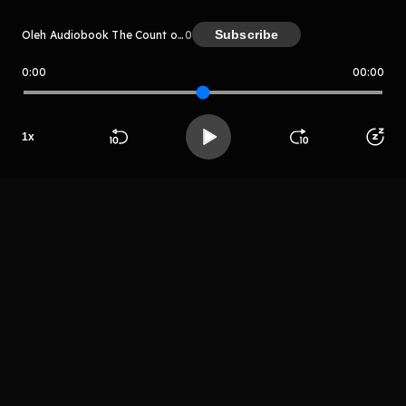
Subscribe
Oleh Audiobook The Count of Monte Cristo dalam Bahasa Indonesia
0
0:00
00:00
Audiobook The Count of Monte Cr
isto dalam Bahasa Indonesia
Host
1
x
Agung
Yuniharto
Beranda
Cari
Buka App
Koleksimu
Profil
LIHAT EPISODE LAIN