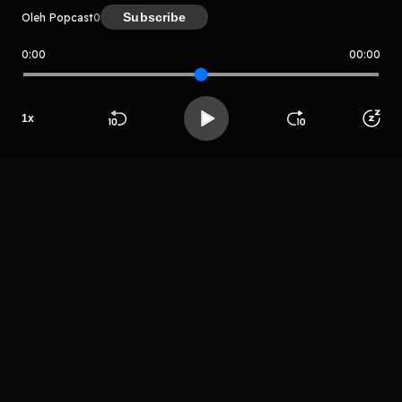
Subscribe
Oleh Popcast
0
0:00
00:00
Popcast
Host
1
x
Semalaginitri
Beranda
Cari
Buka App
Koleksimu
Profil
LIHAT EPISODE LAIN