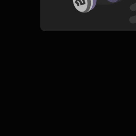
komentar belum bisa dimuat. Coba refr
atau periksa koneksi internet k