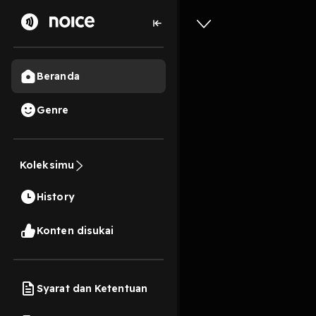
Beranda
Genre
4
3 tahun lalu
57 Me
Koleksimu
G-Wicara
History
Play
Konten disukai
Syarat dan Ketentuan