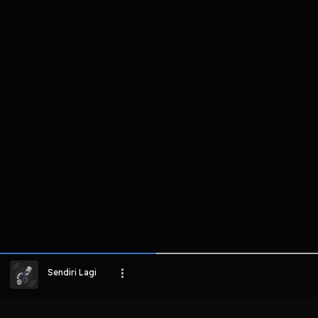
komentar belum bisa dimuat. Coba refr
atau periksa koneksi internet k
LIHAT EPISODE LAIN
Sendiri Lagi