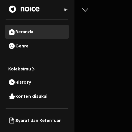
Beranda
Genre
Masa Kec
Koleksimu
4 Menit
History
Play
Konten disukai
Syarat dan Ketentuan