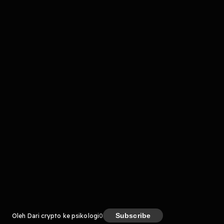
komentar belum bisa dimuat. Coba refresh halaman
atau periksa koneksi internet kamu.
Kreator
Subscribe
Oleh Dari crypto ke psikologi
0