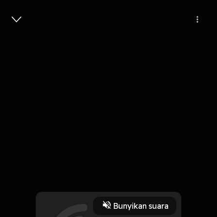
Masuk
Hatiku Hanya Untukmu
4 Menit
Play
Bunyikan suara
6 November 2019