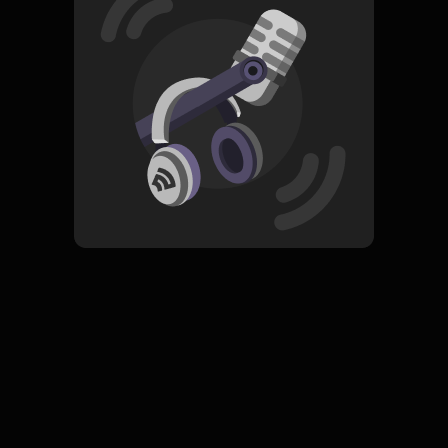
Read More
Pop
ORIGINAL
Nirmala
Subscribe
0 Subscribers
Komentar