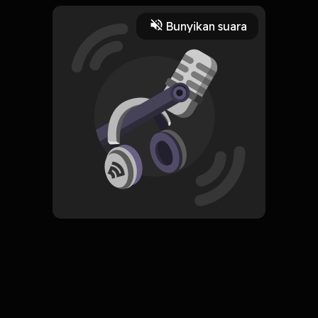
3 Menit
Bunyikan suara
Play
20 Juli 2021
Read More
Marketing
Pengembangan Diri
ORIGINAL
Simpan
Start with Why (Mulailah
dengan Kenapa)