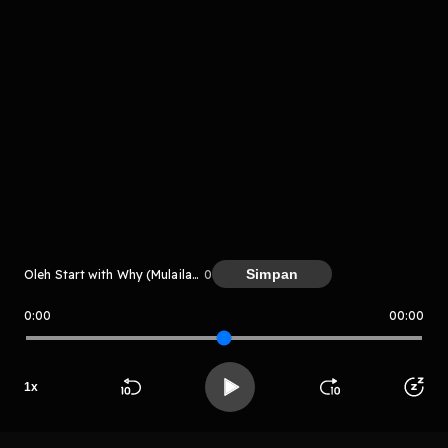
Komentar
komentar belum bisa dimuat. Coba refresh halaman
Simpan
Oleh Start with Why (Mulailah dengan Kenapa)
0
atau periksa koneksi internet kamu.
0:00
00:00
Start with Why (Mulailah dengan K
enapa)
1
x
Beranda
Cari
Buka App
Koleksimu
Profil
LIHAT CHAPTER LAIN