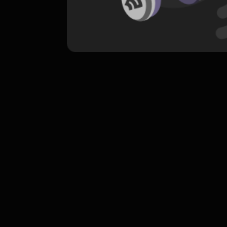
komentar belum bisa dimuat. Coba refr
atau periksa koneksi internet k