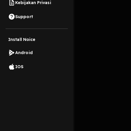
Kebijakan Privasi
3 Maret 2021
Support
Dizaman kita kecil du
mengakar dimasyarakat
Install Noice
Read More
Android
Filosofi
Masyarakat
IOS