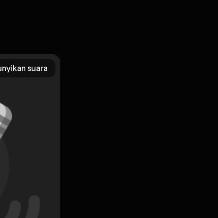
sebut. Di era tahun 90-10 mitos mitos itu tumbuh dan
rsebut. Enjoy the show ~
nyikan suara
Subscribe