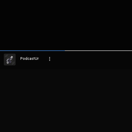
PodcastUr
LIHAT EPISODE LAIN