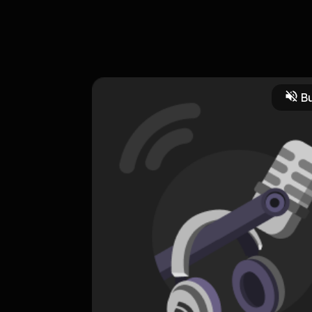
lu. Pasti pernah kan kalian merasakan mitos mitos aneh dizaman ter
 indonesia. Nah di eps ini kita bahas tentang mitos mitos aneh te
Bu
 dan Budaya
CREATOR-RSS
PodcastUr
0 Subscribers