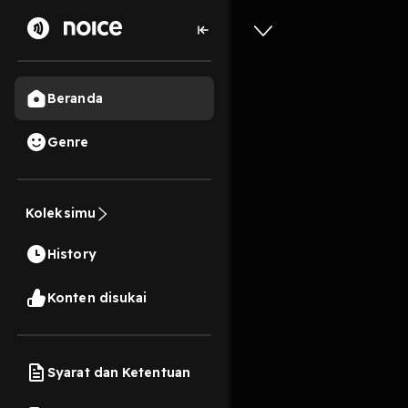
Beranda
Genre
eps 5. M
Koleksimu
18 Menit
History
Play
Konten disukai
Syarat dan Ketentuan