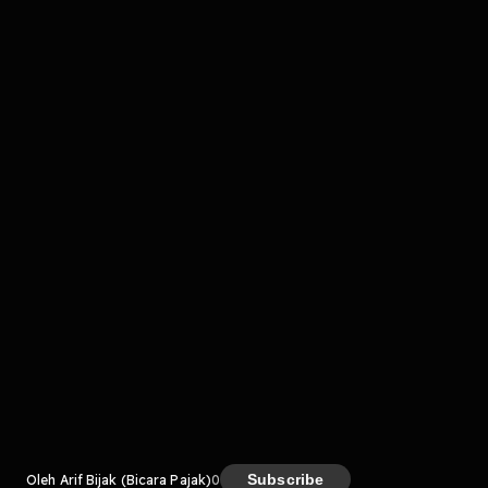
Komentar
komentar belum bisa dimuat. Coba refresh halaman
atau periksa koneksi internet kamu.
Kreator
Subscribe
Oleh Arif Bijak (Bicara Pajak)
0