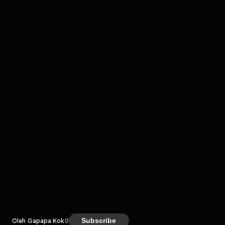
Komentar
komentar belum bisa dimuat. Coba refresh halaman
atau periksa koneksi internet kamu.
Kreator
Subscribe
Oleh Gapapa Kok
0