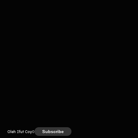
Komentar
komentar belum bisa dimuat. Coba refresh halaman
atau periksa koneksi internet kamu.
Kreator
Subscribe
Oleh Ifut Coy
0