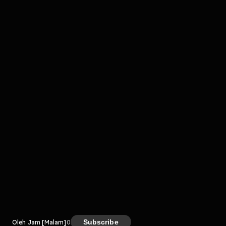
Komentar
komentar belum bisa dimuat. Coba refresh halaman
atau periksa koneksi internet kamu.
Kreator
Subscribe
Oleh Jam [Malam]
0