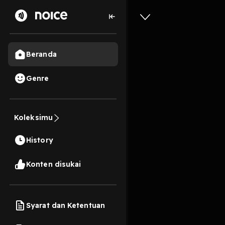
Beranda
Genre
183
5 tahun lalu
39 
Koleksimu
definisi
History
Play
Konten disukai
Syarat dan Ketentuan