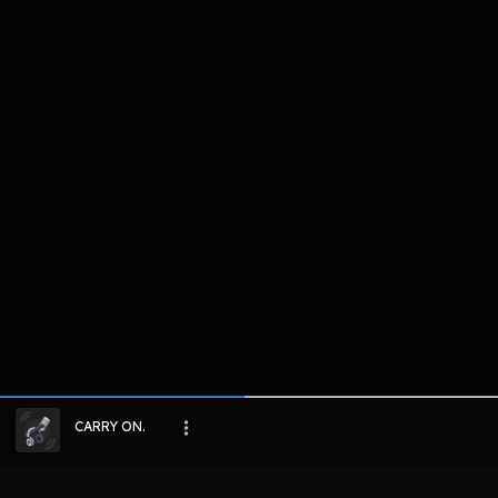
komentar belum bisa dimuat. Coba refr
atau periksa koneksi internet k
LIHAT EPISODE LAIN
CARRY ON.