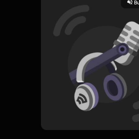
Bu
a
Drama
ORIGINAL
CARRY ON.
0 Subscribers