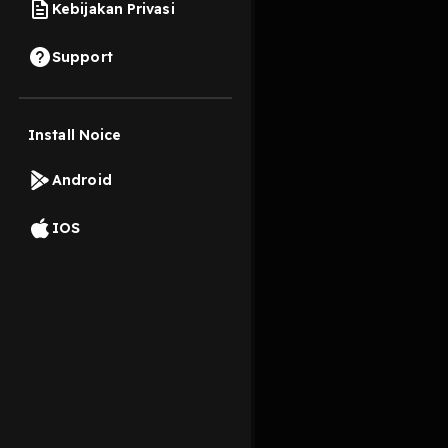
Kebijakan Privasi
20 April 2021
Support
Install Noice
Read More
Android
Masyarakat dan Buday
IOS