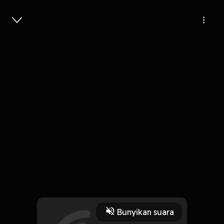
Masuk
5
6 tahun lalu
4 Menit
Dia
Play
Bunyikan suara
3 Oktober 2019