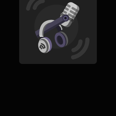
Read More
Pop
ORIGINAL
Sing With Drew
Subscribe
0 Subscribers
Komentar