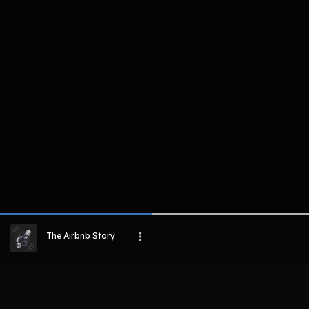
komentar belum bisa dimuat. Coba refr
atau periksa koneksi internet k
LIHAT CHAPTER LAIN
The Airbnb Story