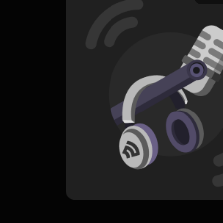
ORIGINAL
The Airbnb Story