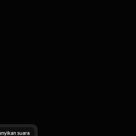
Masuk
fast
nyikan suara