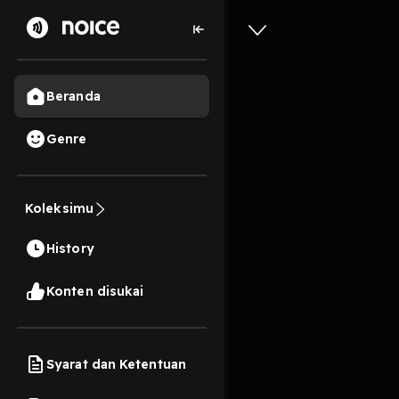
Beranda
Genre
3,4 rb
3 tahun lalu
3
#3 Berkat
Koleksimu
bertrans
History
Play
Konten disukai
Syarat dan Ketentuan