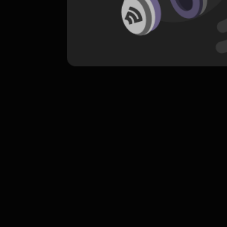
komentar belum bisa dimuat. Coba refr
atau periksa koneksi internet k