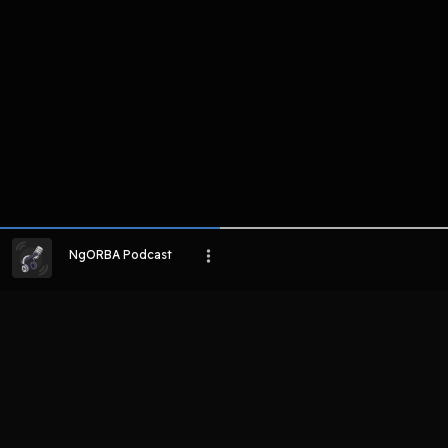
NgORBA Podcast
LIHAT EPISODE LAIN