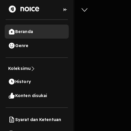
Beranda
Genre
7
1 tahun lalu
1 Jam
Musik & 
Koleksimu
dan Buda
History
Play
Konten disukai
Syarat dan Ketentuan