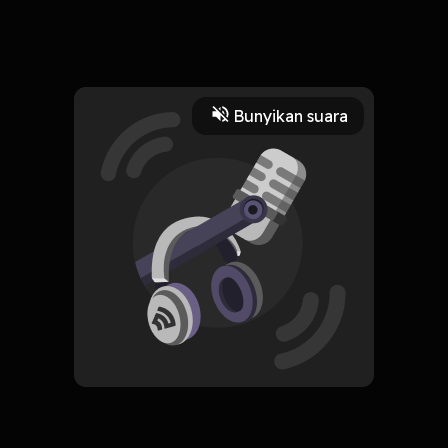
Sayuti melik
Read More
Bunyikan suara
Sejarah
HOSTING
Sayuti melik
Subscribe
0 Subscribers
Komentar