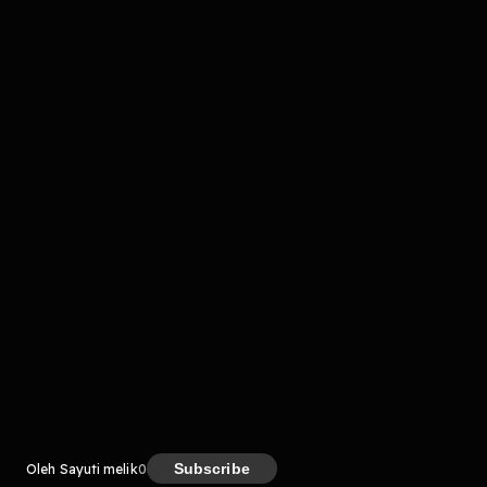
komentar belum bisa dimuat. Coba refresh halaman
atau periksa koneksi internet kamu.
Kreator
Subscribe
Oleh Sayuti melik
0