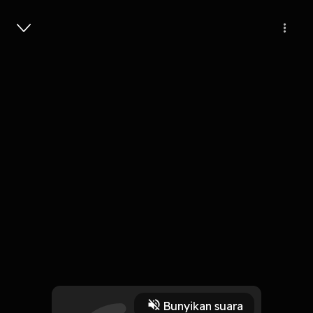
Masuk
Go Big or Go Home #4 | KUTIPAN
S2
7 Menit
Play
Bunyikan suara