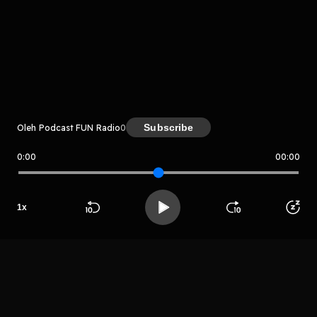
komentar belum bisa dimuat. Coba refresh halaman
atau periksa koneksi internet kamu.
Subscribe
Oleh Podcast FUN Radio
0
0:00
00:00
Podcast FUN Radio
LIHAT EPISODE LAIN
1
x
Beranda
Cari
Buka App
Koleksimu
Profil