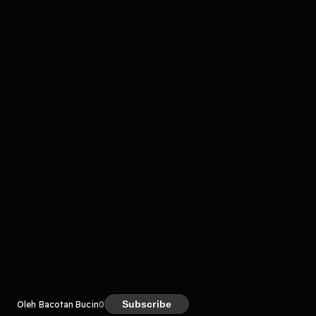
komentar belum bisa dimuat. Coba refresh halaman
atau periksa koneksi internet kamu.
Kreator
Subscribe
Oleh Bacotan Bucin
0