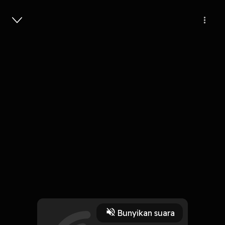
Masuk
6
6 tahun lalu
1 Menit
Dunia Jingga
Play
Bunyikan suara
5 November 2019