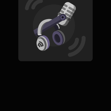
Read More
Pop
Rock
ORIGINAL
Selangkah di Depan
Subscribe
0 Subscribers
Komentar